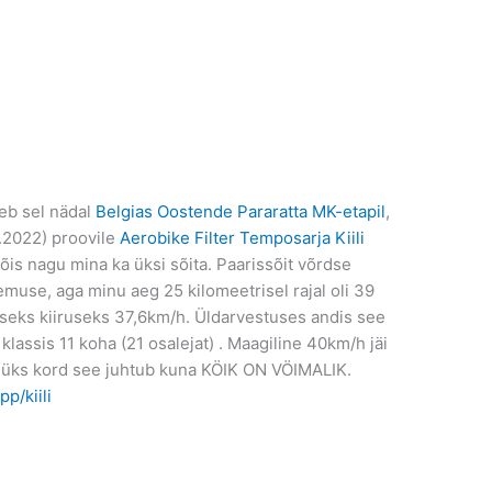
teb sel nädal
Belgias Oostende Pararatta MK-etapil
,
5.2022) proovile
Aerobike Filter Temposarja Kiili
õis nagu mina ka üksi sõita. Paarissõit võrdse
emuse, aga minu aeg 25 kilomeetrisel rajal oli 39
iseks kiiruseks 37,6km/h. Üldarvestuses andis see
klassis 11 koha (21 osalejat) . Maagiline 40km/h jäi
 üks kord see juhtub kuna KÖIK ON VÖIMALIK.
p/kiili