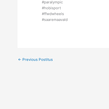
#paralympic
#hobisport
#ffwdwheels
#saaremaavald
←
Previous Postitus