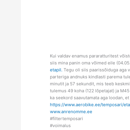
Kui valdav enamus pararatturitest võis
siis mina panin oma võimed eile (04.0
etapil.
Tegu oli siis paarissõiduga aga v
parteriga andnuks kindlasti parema tul
minutit ja 57 sekundit, mis teeb keskm
tulemus 49 koha (122 lõpetajat) ja M45 
ka seekord saavutamata aga loodan, et
https://www.aerobike.ee/temposari/etap
www.anrenomme.ee
#filtertemposari
#voimalus