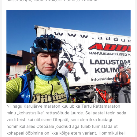
Nii nagu Karujärve maraton kuulub ka Tartu Rattamaraton
minu „kohustuslike“ rattasõitude juurde. Sel aastal tegin seda
veidi teisti kui ööbisime Otepääl, seni olen ikka kuidagi
hommikul alles Otepääle jõudnud aga tuleb tunnistada et
kohapeal ööbimine on ikka kõige etem variant. Hommikul kell