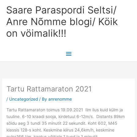
Skip
Main
Saare Paraspordi Seltsi/
to
content
Menu
Anre Nõmme blogi/ Köik
on vöimalik!!!
Tartu Rattamaraton 2021
/
Uncategorized
/ By
anrenomme
Tartu Rattamaraton toimus 19.09.2021 Ilm ilus kuid külm ja
tuuline. 6-10 kraadi sooja, kirdetuul 6-12m/s. Distants 89km
sõidu aeg 3 tundi 35 minutit 22 sekundit. Koht 602, M45
klassis 128-s koht. Keskmine kiirus 24,6km/h, keskmine
pulss166 l/m, kaotus võitjale 1 tund ja 1 minutit.