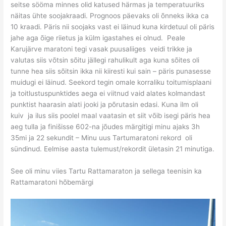
seitse sööma minnes olid katused härmas ja temperatuuriks
näitas ühte soojakraadi. Prognoos päevaks oli õnneks ikka ca
10 kraadi. Päris nii soojaks vast ei läinud kuna kirdetuul oli päris
jahe aga õige riietus ja külm igastahes ei olnud. Peale
Karujärve maratoni tegi vasak puusaliiges veidi trikke ja
valutas siis võtsin sõitu jällegi rahulikult aga kuna sõites oli
tunne hea siis sõitsin ikka nii kiiresti kui sain – päris punasesse
muidugi ei läinud. Seekord tegin omale korraliku toitumisplaani
ja toitlustuspunktides aega ei viitnud vaid alates kolmandast
punktist haarasin alati jooki ja põrutasin edasi. Kuna ilm oli
kuiv ja ilus siis poolel maal vaatasin et siit võib isegi päris hea
aeg tulla ja finišisse 602-na jõudes märgitigi minu ajaks 3h
35mi ja 22 sekundit – Minu uus Tartumaratoni rekord oli
sündinud. Eelmise aasta tulemust/rekordit ületasin 21 minutiga.
See oli minu viies Tartu Rattamaraton ja sellega teenisin ka
Rattamaratoni hõbemärgi